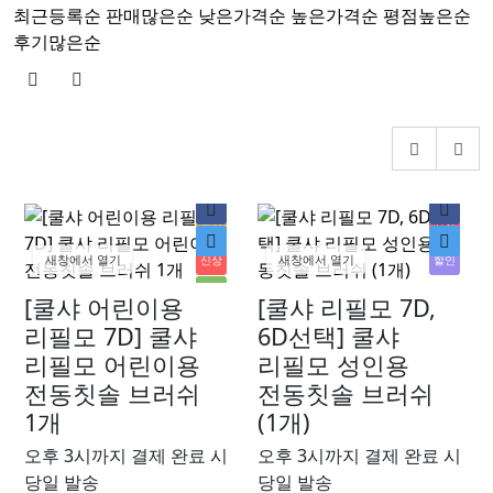
최근등록순
판매많은순
낮은가격순
높은가격순
평점높은순
후기많은순
추천
신상
새창에서 열기
새창에서 열기
신상
할인
인기
[쿨샤 어린이용
[쿨샤 리필모 7D,
할인
리필모 7D] 쿨샤
6D선택] 쿨샤
리필모 어린이용
리필모 성인용
전동칫솔 브러쉬
전동칫솔 브러쉬
1개
(1개)
오후 3시까지 결제 완료 시
오후 3시까지 결제 완료 시
당일 발송
당일 발송