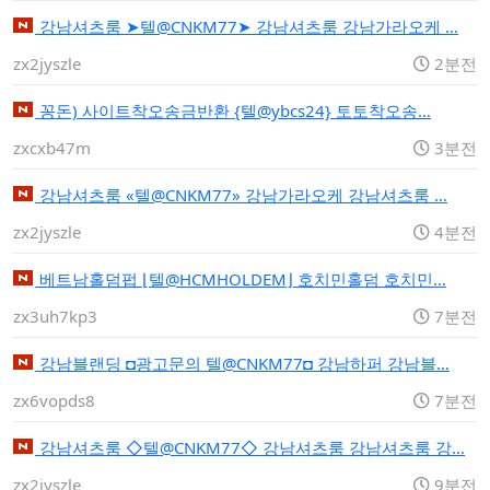
강남셔츠룸 ➤텔@CNKM77➤ 강남셔츠룸 강남가라오케 …
zx2jyszle
2분전
꽁돈) 사이트착오송금반환 {텔@ybcs24} 토토착오송…
zxcxb47m
3분전
강남셔츠룸 «텔@CNKM77» 강남가라오케 강남셔츠룸 …
zx2jyszle
4분전
베트남홀덤펍 ⌊텔@HCMHOLDEM⌋ 호치민홀덤 호치민…
zx3uh7kp3
7분전
강남블랜딩 ◘광고문의 텔@CNKM77◘ 강남하퍼 강남블…
zx6vopds8
7분전
강남셔츠룸 ◇텔@CNKM77◇ 강남셔츠룸 강남셔츠룸 강…
zx2jyszle
9분전