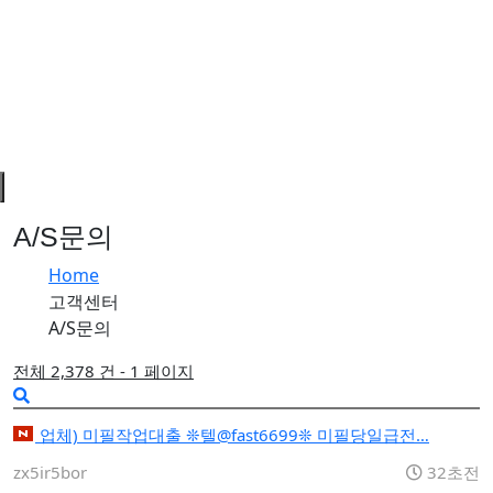
A/S문의
Home
고객센터
A/S문의
전체 2,378 건 - 1 페이지
업체) 미필작업대출 ❊텔@fast6699❊ 미필당일급전…
zx5ir5bor
32초전