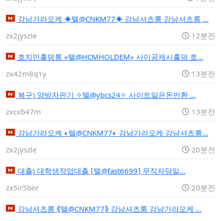
강남가라오케 ◈텔@CNKM77◈ 강남셔츠룸 강남셔츠룸 …
zx2jyszle
12분전
호치민홀덤룸 «텔@HCMHOLDEM» 사이공캐시홀덤 호…
zx42m8q1y
13분전
복구) 양방자판기 ✧텔@ybcs24✧ 사이트잃은돈반환 …
zxcxb47m
13분전
강남가라오케 ◐텔@CNKM77◐ 강남가라오케 강남셔츠룸…
zx2jyszle
20분전
대출) 대학생작업대출 ⌈텔@fast6699⌉ 무직자당일…
zx5ir5bor
20분전
강남셔츠룸 ⟪텔@CNKM77⟫ 강남셔츠룸 강남가라오케 …