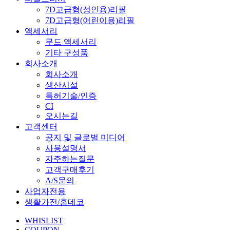
7D고급형(성인용)리필
7D고급형(어린이용)리필
액세서리
무드 액세서리
기타 구성품
회사소개
회사소개
생산시설
특허기술/인증
CI
오시는길
고객센터
공지 및 글로벌 미디어
사용설명서
자주하는질문
고객구매후기
A/S문의
사업자전용
생활가전/홈데코
WHISLIST
COUPON