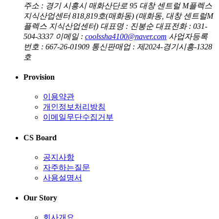
주소 : 경기 시흥시 매화산단로 95 대창 센트럴 M플렉스
지식산업센터 818,819호(매화동) (매화동, 대창 센트럴M
플렉스 지식산업센터)
대표명 : 진봉순
대표전화 : 031-
504-3337
이메일 :
coolssha4100@naver.com
사업자등록
번호 : 667-26-01909
통신판매업 : 제2024-경기시흥-1328
호
Provision
이용약관
개인정보처리방침
이메일무단수집거부
CS Board
공지사항
자주하는질문
사용설명서
Our Story
회사개요