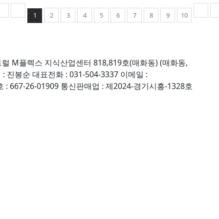
1
2
3
4
5
6
7
8
9
10
트럴 M플렉스 지식산업센터 818,819호(매화동) (매화동,
 : 진봉순
대표전화 : 031-504-3337
이메일 :
667-26-01909
통신판매업 : 제2024-경기시흥-1328호