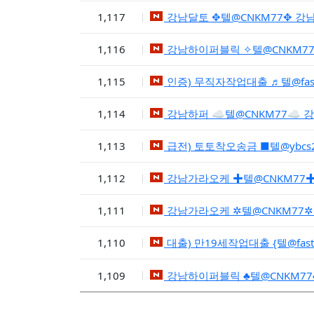
1,117
강남달토 ✥텔@CNKM77✥ 
1,116
강남하이퍼블릭 ✧텔@CNKM7
1,115
인증) 무직자작업대출 ♬텔@fa
1,114
강남하퍼 ☁텔@CNKM77☁ 
1,113
급전) 토토착오송금 ■텔@yb
1,112
강남가라오케 ✚텔@CNKM77
1,111
강남가라오케 ✲텔@CNKM77
1,110
대출) 만19세작업대출 {텔@fa
1,109
강남하이퍼블릭 ♣텔@CNKM7