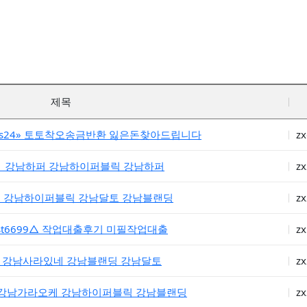
제목
cs24» 토토착오송금반환 잃은돈찾아드립니다
z
〕 강남하퍼 강남하이퍼블릭 강남하퍼
zx
◀ 강남하이퍼블릭 강남달토 강남블랜딩
zx
st6699△ 작업대출후기 미필작업대출
zx
✩ 강남사라있네 강남블랜딩 강남달토
zx
◑ 강남가라오케 강남하이퍼블릭 강남블랜딩
zx