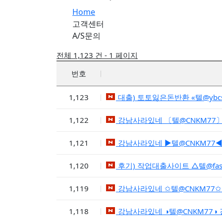
Home
고객센터
A/S문의
전체 1,123 건 - 1 페이지
번호
1,123
대출) 토토잃은돈반환 «텔@yb
1,122
강남사라있네 〔텔@CNKM77
1,121
강남사라있네 ▶텔@CNKM77
1,120
후기) 작업대출사이트 △텔@fa
1,119
강남사라있네 ✩텔@CNKM77
1,118
강남사라있네 ◑텔@CNKM77