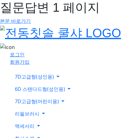
질문답변 1 페이지
본문 바로가기
로그인
회원가입
7D고급형(성인용)
6D 스탠다드형(성인용)
7D고급형(어린이용)
리필브러시
액세서리