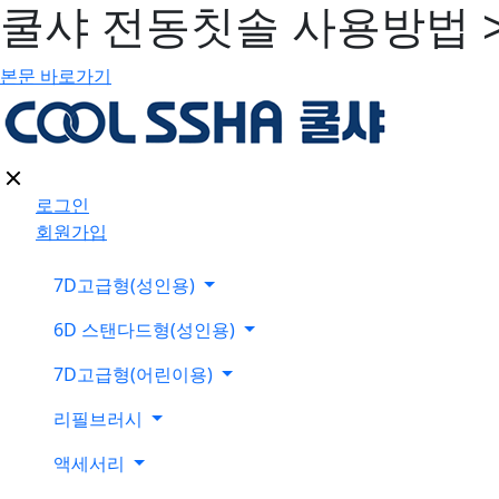
쿨샤 전동칫솔 사용방법 
본문 바로가기
로그인
회원가입
7D고급형(성인용)
6D 스탠다드형(성인용)
7D고급형(어린이용)
리필브러시
액세서리