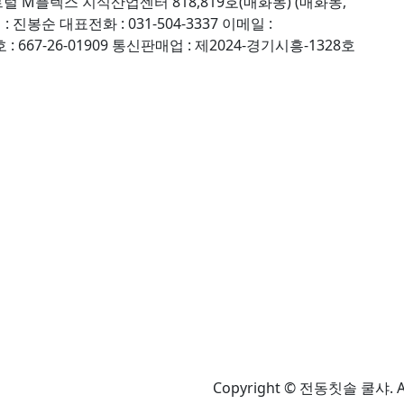
트럴 M플렉스 지식산업센터 818,819호(매화동) (매화동,
 : 진봉순
대표전화 : 031-504-3337
이메일 :
667-26-01909
통신판매업 : 제2024-경기시흥-1328호
Copyright © 전동칫솔 쿨샤. All